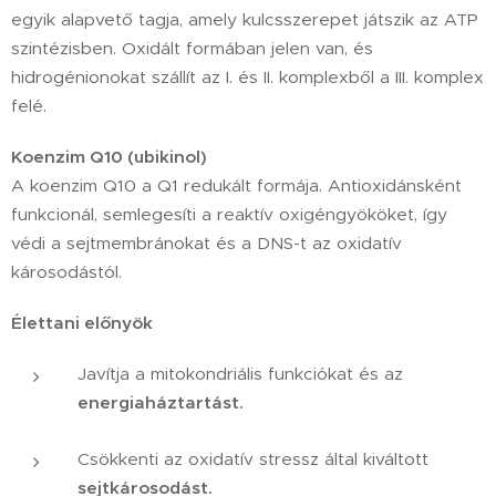
egyik alapvető tagja, amely kulcsszerepet játszik az ATP
szintézisben. Oxidált formában jelen van, és
hidrogénionokat szállít az I. és II. komplexből a III. komplex
felé.
Koenzim Q10 (ubikinol)
A koenzim Q10 a Q1 redukált formája. Antioxidánsként
funkcionál, semlegesíti a reaktív oxigéngyököket, így
védi a sejtmembránokat és a DNS-t az oxidatív
károsodástól.
Élettani előnyök
Javítja a mitokondriális funkciókat és az
energiaháztartást.
Csökkenti az oxidatív stressz által kiváltott
sejtkárosodást.