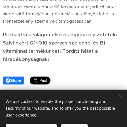
kórképek esetén. Bár a Q1 kevésbé elterjedt étrend-
kiegészítő formájában, potenciálisan előnyös lehet a
frontérzékeny személyek támogatásában.
Próbáld ki a világon első és egyedi összetételű
Szívünkért Q1+Q10 szerves szelénnel és B1-
vitaminnal termékünket! Fordíts hátat a
fáradékonyságnak!
Share
We use cookies to enable the proper functioning and
security of our website, and to offer you the best possible
Celsus Kft
user experience.
Az oldalt a Webnode üzemelteti
Cookies