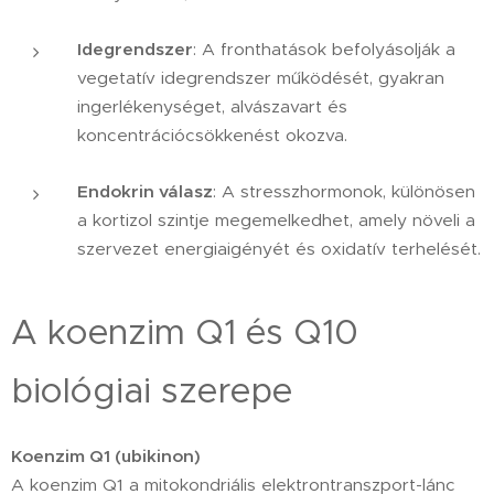
Idegrendszer
: A fronthatások befolyásolják a
vegetatív idegrendszer működését, gyakran
ingerlékenységet, alvászavart és
koncentrációcsökkenést okozva.
Endokrin válasz
: A stresszhormonok, különösen
a kortizol szintje megemelkedhet, amely növeli a
szervezet energiaigényét és oxidatív terhelését.
A koenzim Q1 és Q10
biológiai szerepe
Koenzim Q1 (ubikinon)
A koenzim Q1 a mitokondriális elektrontranszport-lánc