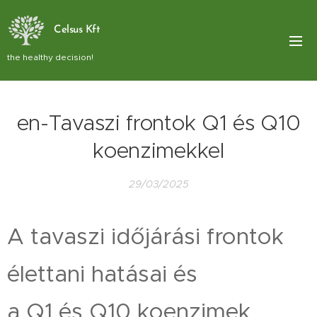
Celsus Kft
the healthy decision!
en-Tavaszi frontok Q1 és Q10
koenzimekkel
29/03/2025
A tavaszi időjárási frontok
élettani hatásai és
a Q1 és Q10 koenzimek