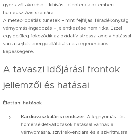
gyors váltakozása – kihívást jelentenek az emberi
homeosztázis számára.
A meteoropátiás tünetek – mint fejfájás, fáradékonyság,
vérnyomás-ingadozás – jelentkezése nem ritka. Ezzel
egyidejűleg fokozódik az oxidatív stressz, amely hatással
van a sejtek energiaellátására és regenerációs
képességére.
A tavaszi időjárási frontok
jellemzői és hatásai
Élettani hatások
Kardiovaszkuláris rendszer
: A légnyomás- és
hőmérsékletváltozások hatással vannak a
vérnyomásra, szívfrekvenciára és a szívritmusra.