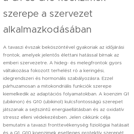
szerepe a szervezet
alkalmazkodásában
A tavaszi évszak beköszöntével gyakoriak az időjárási
frontok, amelyek jelentős élettani hatással bírnak az
emberi szervezetre. A hideg- és melegfrontok gyors
váltakozása fokozott terhelést ró a keringési,
idegrendszeri és hormonális szabályozásra. Ezzel
párhuzamosan a mitokondriális funkciók szerepe
kiemelkedik az adaptációs folyamatokban. A koenzim Q1
(ubikinon) és Q10 (ubikinol) kulcsfontosságú szerepet
játszanak a sejtszintű energiaellátásban és az oxidatív
stressz elleni védekezésben. Jelen cikkünk célja
bemutatni a tavaszi fronttevékenység fiziológiai hatásait
és a Q1, Q10 koenzimek esetleges protektív szerepét