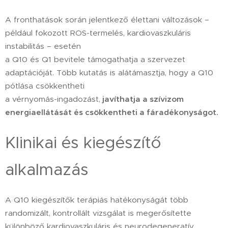
A fronthatások során jelentkező élettani változások –
például fokozott ROS-termelés, kardiovaszkuláris
instabilitás – esetén
a Q10 és Q1 bevitele támogathatja a szervezet
adaptációját. Több kutatás is alátámasztja, hogy a Q10
pótlása csökkentheti
a vérnyomás-ingadozást,
javíthatja a szívizom
energiaellátását és csökkentheti a fáradékonyságot.
Klinikai és kiegészítő
alkalmazás
A Q10 kiegészítők terápiás hatékonyságát több
randomizált, kontrollált vizsgálat is megerősítette
különböző kardiovaszkuláris és neurodegeneratív