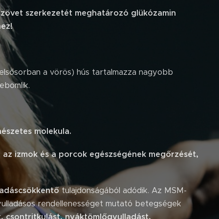
cszövet szerkezetét meghatározó glükózamin
hez!
 (elsősorban a vörös) hús tartalmazza nagyobb
ebomlik.
észetes molekula.
, az izmok és a porcok egészségének megőrzését,
ladáscsökkentő
tulajdonságából adódik. Az MSM-
gyulladásos rendellenességet mutató betegségek
, csontritkulást,
nyáktömlőgyulladást,