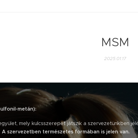
MSM
2025.01.17
ulfonil-metán):
gyület, mely kulcsszerepet játszik a szervezetünkben jel
.
A szervezetben természetes formában is jelen van.