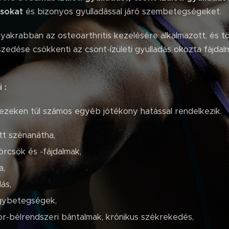
sokat
és bizonyos gyulladással járó szembetegségeket.
krabban az osteoarthritis kezelésére alkalmazott, és töb
dése csökkenti az csont-ízületi gyulladás okozta fájdalmat
 :
zeken túl számos egyéb jótékony hatással rendelkezik.
ott szénanátha,
örcsök és -fájdalmak,
a,
lás,
gybetegségek,
r-bélrendszeri bántalmak, krónikus székrekedés,