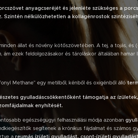
porcszövet anyagcseréjét és jelenléte szükséges a por
z.
Szintén nélkülözhetetlen a kollagénrostok szintézisé
minden állat és növény kötőszövetében. A tej, a tojás, és
 ám ezek feldolgozásakor és tároláskor általában hamar l
fonyl Methane" egy metilből, kénből és oxigénből álló
term
szetes gyulladáscsökkentőként támogatja az ízületek
 izomfájdalmak enyhítését.
ntosabb egészségügyi felhasználási módja azonban
gyul
ndkiegészítők segítenek a krónikus fájdalmat és számos 
rtve a
reumás ízületi gyulladást, csont-ízületi gyulladást