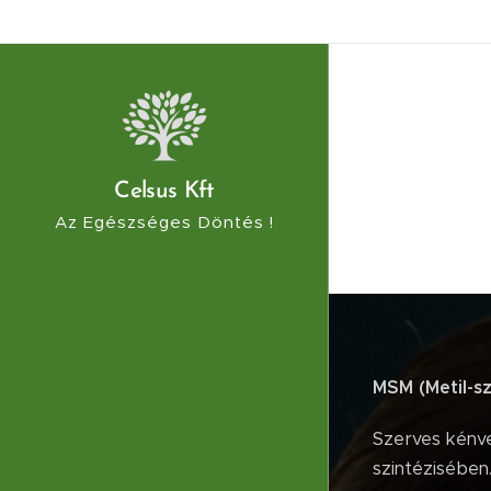
Celsus Kft
Az Egészséges Döntés !
MSM (Metil-sz
Szerves kénve
szintézisében