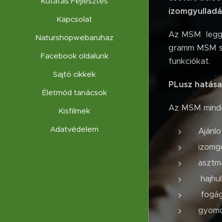
Kutatás Fejlesztés
izomgyulladá
Kapcsolat
Az MSM leggya
Naturshopwebaruhaz
gramm MSM sze
Facebook oldalunk
funkciókat.
Sajtó cikkek
PLusz hatásai
Életmód tanácsok
Az MSM minde
Kisfilmek
Adatvédelem
Ajánl
izomg
asztm
hajhul
fogá
gyomo