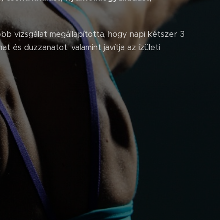
b vizsgálat megállapította, hogy napi kétszer 3
 és duzzanatot, valamint javítja az ízületi