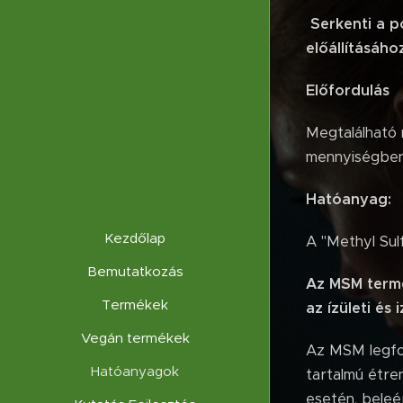
Serkenti a 
előállításáho
Előfordulás
Megtalálható 
mennyiségben,
Hatóanyag:
Kezdőlap
A "Methyl Sul
Bemutatkozás
Az MSM termé
Termékek
az ízületi és
Vegán termékek
Az MSM legfo
Hatóanyagok
tartalmú étre
esetén, beleé